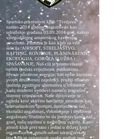
Sportsko rekreativni klub “Tvrdjava” je
nastao 2014 godine, registrovan kao
udruženje građana
03.09.2014
god, nakon
višegodišnjeg amaterskog bavljenja
airsoftom. Planiran je kao klub sa više
sekcija: AIRSOFT, STRELJAŠTVO,
RAFTING, RONJENJE, PLANINARENJE,
EKOLOGIJA, GORSKA SLUŽBA i
SPAŠAVANJE. Naš cilj je promovisanje
opštih ljudski vrijednosti, patriotizma,
širenje pozitivne energije, biti opšte koristan
svojoj društvenoj zajednici, pružiti mladim
ljudima pozitivnu alternativu u vremenu
kada moderni trendovi nameću pogrešne
sisteme vrijednosti. Naše djelovanje se
ogleda kroz aktivno bavljenje airsoftom kao
adrenalinskom sportom, humanitarni rad,
ekološki angažman, volontiranje i društveni
angažman. Trudimo se da predstavljamo naš
grad, našu sredinu u najboljem svjetlu. Kao
airsoft klub prvi smo i jedini u državi koji
organizujemo airsoft susret takmičarskog
tipa koji se organizuje svake godine pod